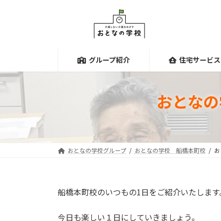
コ
ナ
ン
ビ
テ
ゲ
ン
ー
ツ
シ
グループ紹介
住宅サービス
へ
ョ
ス
ン
キ
に
おとなの
ッ
移
プ
動
おとなの学校グループ
おとなの学校 船橋本町校
お
船橋本町校のいつもの1日をご紹介いたします
今日も楽しい１日にしていきましょう。