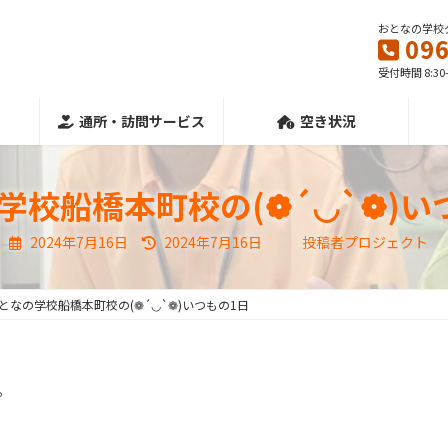
おとなの学校
096
受付時間 8:30
通所・訪問サービス
空き状況
学校船橋本町校の(❁´◡`❁)い
最
2024年7月16日
2024年7月16日
投稿者プロジェクト
終
更
新
日
となの学校船橋本町校の(❁´◡`❁)いつもの1日
時
:
。