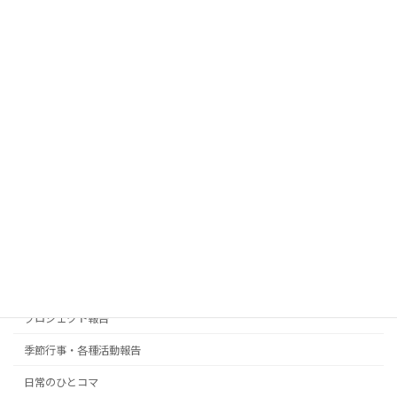
おとなの学校 花園校
おとなの学校 熊本尾ノ上校
おとなの学校 船橋本町校
おとなの学校 前原東校
はっぴぃはうす
はっぴぃはうす弐番館
訪問看護 ケアベース
訪問介護 ケアベース
お知らせ
プロジェクト報告
季節行事・各種活動報告
日常のひとコマ