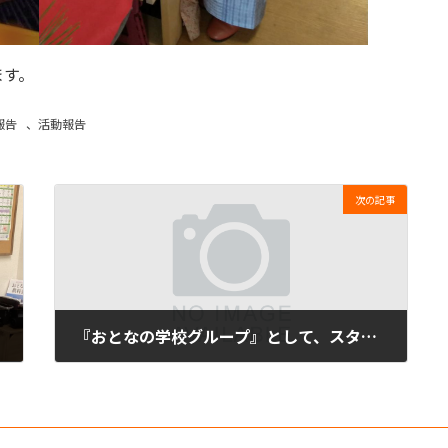
ます。
報告
、
活動報告
次の記事
『おとなの学校グループ』として、スタートしました
2017年9月1日