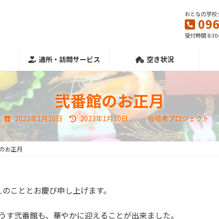
おとなの学校
096
受付時間 8:30
通所・訪問サービス
空き状況
弐番館のお正月
最
2023年1月10日
2023年1月10日
投稿者プロジェクト
終
更
新
日
のお正月
時
:
えのこととお慶び申し上げます。
ぃはうす弐番館も、華やかに迎えることが出来ました。