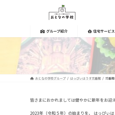
コ
ナ
ン
ビ
テ
ゲ
ン
ー
ツ
シ
グループ紹介
住宅サービス
へ
ョ
ス
ン
キ
に
ッ
移
プ
動
おとなの学校グループ
はっぴぃはうす弐番館
弐番館
皆さまにおかれましては健やかに新年をお迎
2023年（令和５年）の始まりを、 はっぴ