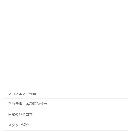
おとなの学校 熊本尾ノ上校
おとなの学校 船橋本町校
おとなの学校 前原東校
はっぴぃはうす
はっぴぃはうす弐番館
訪問看護 ケアベース
訪問介護 ケアベース
お知らせ
プロジェクト報告
季節行事・各種活動報告
日常のひとコマ
スタッフ紹介